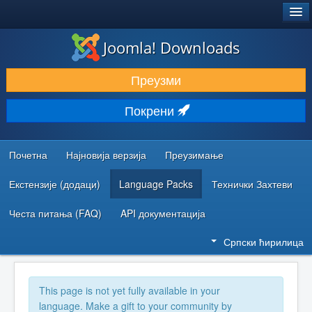
®
JOOMLA!
Joomla! Downloads
ПРЕУЗИМАЊЕ И ПРОШИРЕЊА (ЕКСТЕНЗИЈЕ)
Преузми
ОТКРИЈТЕ И НАУЧИТЕ
Покрени
ЗАЈЕДНИЦА И ПОДРШКА
РЕСУРСИ ЗА РАЗВОЈ
Почетна
Најновија верзија
Преузимање
Екстензије (додаци)
Language Packs
Технички Захтеви
Честа питања (FAQ)
API документација
Српски ћирилица
This page is not yet fully available in your
language. Make a gift to your community by