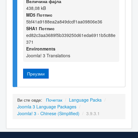
Величина фајла
438,08 kB
MD5 Потпис
5bf41a9188ea2a849dcdf1aa09806e36
SHA1 Потпис
ed82c3aa3689f5b339250d61eda6911b5c88e
371
Environments
Joomla! 3 Translations
Преузми
Ви сте овде:
Почетак
/
Language Packs
/
Joomla 3 Language Packages
/
Joomla! 3 - Chinese (Simplified)
/
3.9.3.1