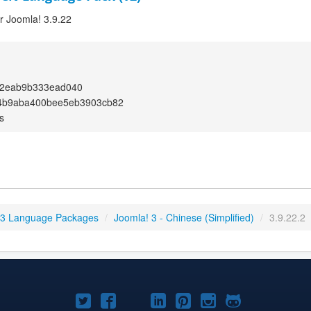
or Joomla! 3.9.22
2eab9b333ead040
4b9aba400bee5eb3903cb82
s
 3 Language Packages
/
Joomla! 3 - Chinese (Simplified)
/
3.9.22.2
Joomla!
Joomla!
Joomla!
Joomla!
Joomla!
Joomla!
Joomla!