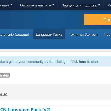
нзије)
Откријте и научите
Заједница и подршка
Р
Пр
кстензије (додаци)
Language Packs
Технички Захтеви
Чес
ake a gift to your community by translating it! Click
here
to start.
Stable
19:30
h-CN Language Pack (v2)