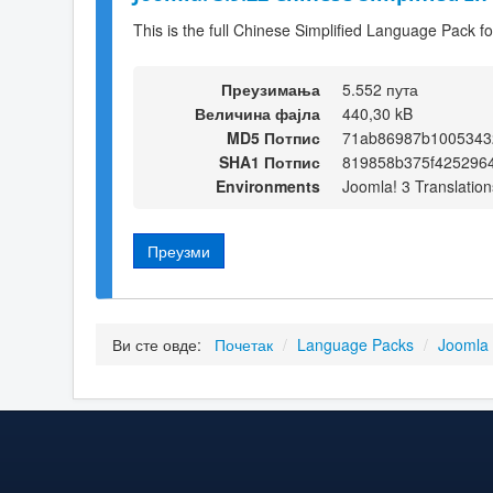
This is the full Chinese Simplified Language Pack f
Преузимања
5.552 пута
Величина фајла
440,30 kB
MD5 Потпис
71ab86987b1005343
SHA1 Потпис
819858b375f425296
Environments
Joomla! 3 Translation
Преузми
Ви сте овде:
Почетак
/
Language Packs
/
Joomla