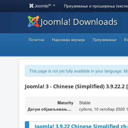
®
Joomla!
Преузимање и проширења (ексте
Joomla! Downloads
Почетна
Најновија верзија
Преузимање
Е
This page is not yet fully available in your language. M
Joomla! 3 - Chinese (Simplified) 3.9.22.2
Maturity
Stable
Датум објављивања верзије
субота, 10 октобар 2020 
Joomla! 3.9.22 Chinese Simplified z