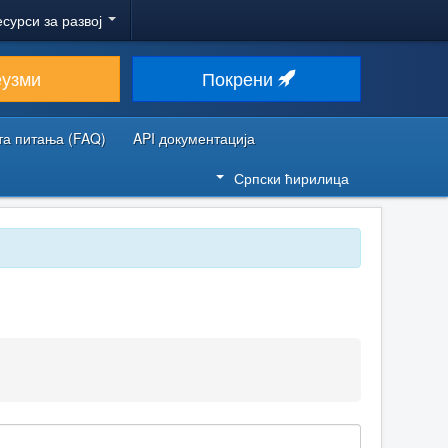
есурси за развој
еузми
Покрени
та питања (FAQ)
API документација
Српски ћирилица