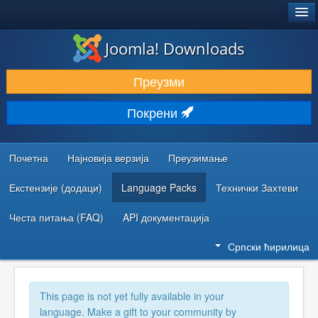
®
JOOMLA!
Joomla! Downloads
ПРЕУЗИМАЊЕ И ПРОШИРЕЊА (ЕКСТЕНЗИЈЕ)
Преузми
ОТКРИЈТЕ И НАУЧИТЕ
Покрени
ЗАЈЕДНИЦА И ПОДРШКА
РЕСУРСИ ЗА РАЗВОЈ
Почетна
Најновија верзија
Преузимање
Екстензије (додаци)
Language Packs
Технички Захтеви
Честа питања (FAQ)
API документација
Српски ћирилица
This page is not yet fully available in your
language. Make a gift to your community by