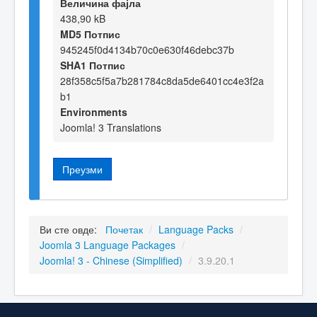
Величина фајла
438,90 kB
MD5 Потпис
945245f0d4134b70c0e630f46debc37b
SHA1 Потпис
28f358c5f5a7b281784c8da5de6401cc4e3f2a
b1
Environments
Joomla! 3 Translations
Преузми
Ви сте овде:
Почетак
/
Language Packs
/
Joomla 3 Language Packages
/
Joomla! 3 - Chinese (Simplified)
/
3.9.20.1