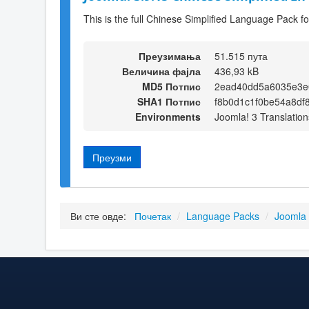
This is the full Chinese Simplified Language Pack f
Преузимања
51.515 пута
Величина фајла
436,93 kB
MD5 Потпис
2ead40dd5a6035e3e
SHA1 Потпис
f8b0d1c1f0be54a8df
Environments
Joomla! 3 Translation
Преузми
Ви сте овде:
Почетак
/
Language Packs
/
Joomla