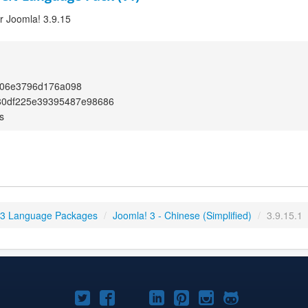
or Joomla! 3.9.15
06e3796d176a098
80df225e39395487e98686
s
 3 Language Packages
/
Joomla! 3 - Chinese (Simplified)
/
3.9.15.1
Joomla!
Joomla!
Joomla!
Joomla!
Joomla!
Joomla!
Joomla!