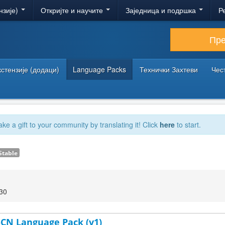
нзије)
Откријте и научите
Заједница и подршка
Р
Пр
кстензије (додаци)
Language Packs
Технички Захтеви
Чес
ake a gift to your community by translating it! Click
here
to start.
Stable
:30
h-CN Language Pack (v1)