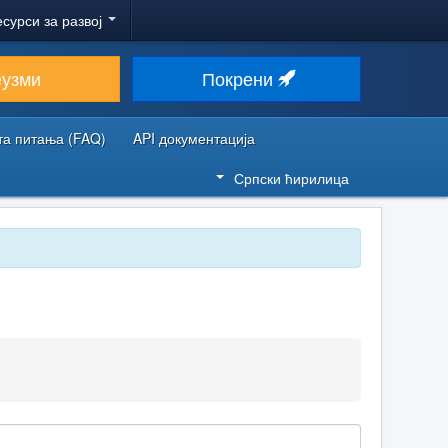
есурси за развој
еузми
Покрени
та питања (FAQ)
API документација
Српски ћирилица