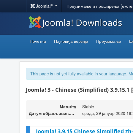
®
Joomla!
Преузимање и проширења (ексте
Joomla! Downloads
Почетна
Најновија верзија
Преузимање
Е
This page is not yet fully available in your language. M
Joomla! 3 - Chinese (Simplified) 3.9.15.1
Maturity
Stable
Датум објављивања верзије
среда, 29 јануар 2020 18
Joomla! 3.9.15 Chinese Simplified z