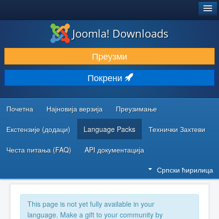
®
JOOMLA!
Joomla! Downloads
ПРЕУЗИМАЊЕ И ПРОШИРЕЊА (ЕКСТЕНЗИЈЕ)
Преузми
ОТКРИЈТЕ И НАУЧИТЕ
Покрени
ЗАЈЕДНИЦА И ПОДРШКА
РЕСУРСИ ЗА РАЗВОЈ
Почетна
Најновија верзија
Преузимање
Екстензије (додаци)
Language Packs
Технички Захтеви
Честа питања (FAQ)
API документација
Српски ћирилица
This page is not yet fully available in your
language. Make a gift to your community by