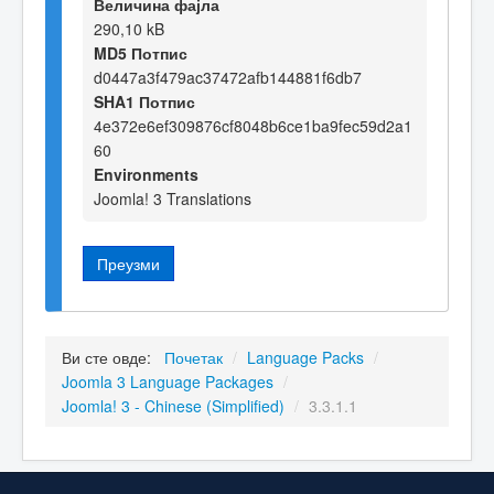
Величина фајла
290,10 kB
MD5 Потпис
d0447a3f479ac37472afb144881f6db7
SHA1 Потпис
4e372e6ef309876cf8048b6ce1ba9fec59d2a1
60
Environments
Joomla! 3 Translations
Преузми
Ви сте овде:
Почетак
/
Language Packs
/
Joomla 3 Language Packages
/
Joomla! 3 - Chinese (Simplified)
/
3.3.1.1