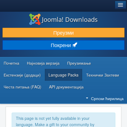
®
JOOMLA!
Joomla! Downloads
ПРЕУЗИМАЊЕ И ПРОШИРЕЊА (ЕКСТЕНЗИЈЕ)
Преузми
ОТКРИЈТЕ И НАУЧИТЕ
Покрени
ЗАЈЕДНИЦА И ПОДРШКА
РЕСУРСИ ЗА РАЗВОЈ
Почетна
Најновија верзија
Преузимање
Екстензије (додаци)
Language Packs
Технички Захтеви
Честа питања (FAQ)
API документација
Српски ћирилица
This page is not yet fully available in your
language. Make a gift to your community by