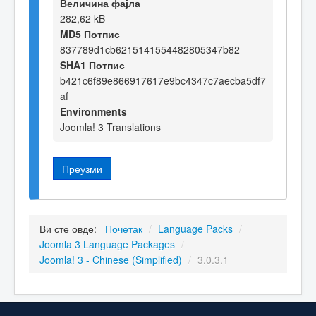
Величина фајла
282,62 kB
MD5 Потпис
837789d1cb6215141554482805347b82
SHA1 Потпис
b421c6f89e866917617e9bc4347c7aecba5df7
af
Environments
Joomla! 3 Translations
Преузми
Ви сте овде:
Почетак
/
Language Packs
/
Joomla 3 Language Packages
/
Joomla! 3 - Chinese (Simplified)
/
3.0.3.1