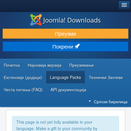
®
JOOMLA!
Joomla! Downloads
ПРЕУЗИМАЊЕ И ПРОШИРЕЊА (ЕКСТЕНЗИЈЕ)
Преузми
ОТКРИЈТЕ И НАУЧИТЕ
Покрени
ЗАЈЕДНИЦА И ПОДРШКА
РЕСУРСИ ЗА РАЗВОЈ
Почетна
Најновија верзија
Преузимање
Екстензије (додаци)
Language Packs
Технички Захтеви
Честа питања (FAQ)
API документација
Српски ћирилица
This page is not yet fully available in your
language. Make a gift to your community by