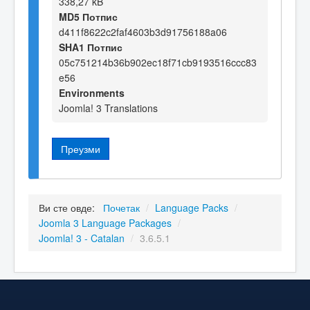
338,27 kB
MD5 Потпис
d411f8622c2faf4603b3d91756188a06
SHA1 Потпис
05c751214b36b902ec18f71cb9193516ccc83
e56
Environments
Joomla! 3 Translations
Преузми
Ви сте овде:
Почетак
/
Language Packs
/
Joomla 3 Language Packages
/
Joomla! 3 - Catalan
/
3.6.5.1