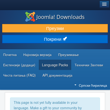
®
JOOMLA!
Joomla! Downloads
ПРЕУЗИМАЊЕ И ПРОШИРЕЊА (ЕКСТЕНЗИЈЕ)
Преузми
ОТКРИЈТЕ И НАУЧИТЕ
Покрени
ЗАЈЕДНИЦА И ПОДРШКА
РЕСУРСИ ЗА РАЗВОЈ
Почетна
Најновија верзија
Преузимање
Екстензије (додаци)
Language Packs
Технички Захтеви
Честа питања (FAQ)
API документација
Српски ћирилица
This page is not yet fully available in your
language. Make a gift to your community by