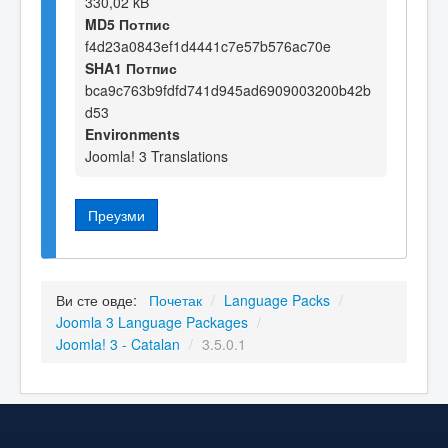
330,02 kB
MD5 Потпис
f4d23a0843ef1d4441c7e57b576ac70e
SHA1 Потпис
bca9c763b9fdfd741d945ad6909003200b42b
d53
Environments
Joomla! 3 Translations
Преузми
Ви сте овде:
Почетак
/
Language Packs
/
Joomla 3 Language Packages
/
Joomla! 3 - Catalan
/
3.5.0.1