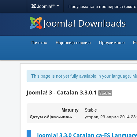
®
Joomla!
Преузимање и проширења (ексте
Joomla! Downloads
Почетна
Најновија верзија
Преузимање
Е
This page is not yet fully available in your language. M
Joomla! 3 - Catalan 3.3.0.1
Stable
Maturity
Stable
Датум објављивања верзије
уторак, 29 април 2014 23
Joomla! 3.3.0 Catalan ca-ES Language