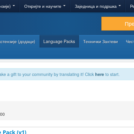
нзије)
Откријте и научите
Заједница и подршка
Р
Пр
кстензије (додаци)
Language Packs
Технички Захтеви
Чес
ake a gift to your community by translating it! Click
here
to start.
:00
 Pack (v1)