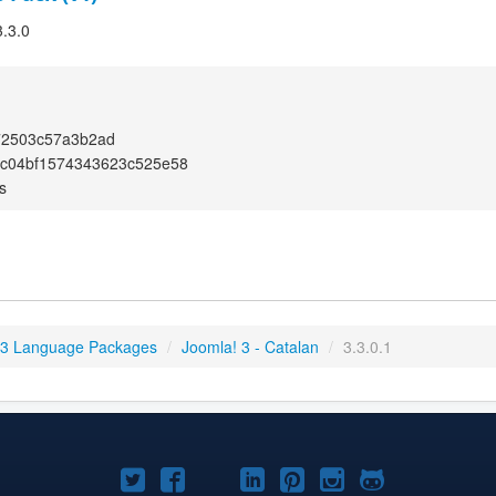
3.3.0
72503c57a3b2ad
ec04bf1574343623c525e58
s
 3 Language Packages
/
Joomla! 3 - Catalan
/
3.3.0.1
Joomla!
Joomla!
Joomla!
Joomla!
Joomla!
Joomla!
Joomla!