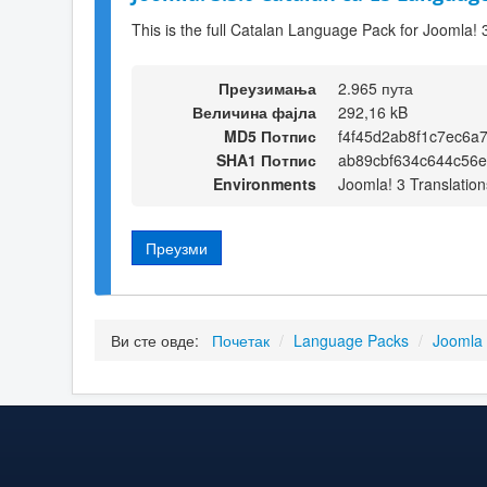
This is the full Catalan Language Pack for Joomla! 
Преузимања
2.965 пута
Величина фајла
292,16 kB
MD5 Потпис
f4f45d2ab8f1c7ec6a
SHA1 Потпис
ab89cbf634c644c56
Environments
Joomla! 3 Translation
Преузми
Ви сте овде:
Почетак
/
Language Packs
/
Joomla