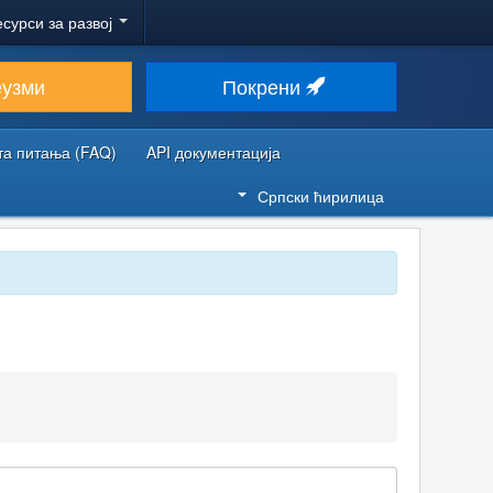
есурси за развој
еузми
Покрени
та питања (FAQ)
API документација
Српски ћирилица