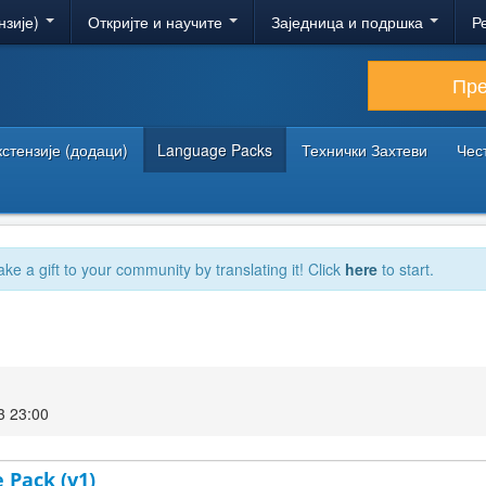
нзије)
Откријте и научите
Заједница и подршка
Р
Пр
кстензије (додаци)
Language Packs
Технички Захтеви
Чес
ake a gift to your community by translating it! Click
here
to start.
3 23:00
 Pack (v1)