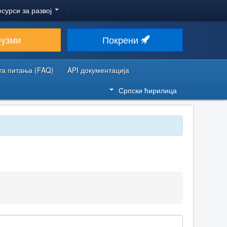
есурси за развој
еузми
Покрени
та питања (FAQ)
API документација
Српски ћирилица