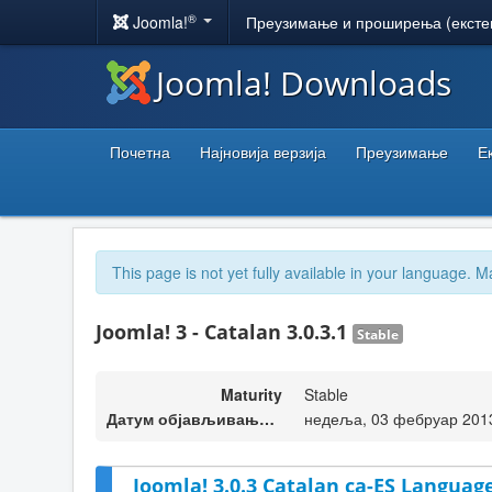
®
Joomla!
Преузимање и проширења (ексте
Joomla! Downloads
Почетна
Најновија верзија
Преузимање
Е
This page is not yet fully available in your language. M
Joomla! 3 - Catalan 3.0.3.1
Stable
Maturity
Stable
Датум објављивања верзије
недеља, 03 фебруар 201
Joomla! 3.0.3 Catalan ca-ES Language