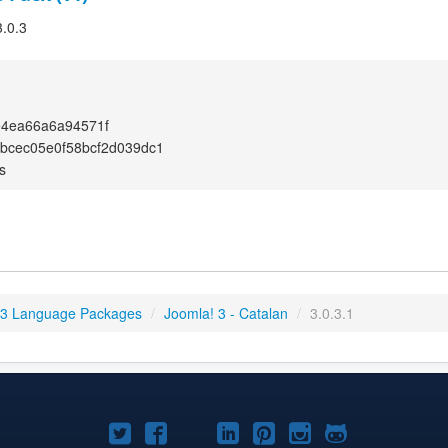
3.0.3
e4ea66a6a94571f
bcec05e0f58bcf2d039dc1
s
 3 Language Packages
/
Joomla! 3 - Catalan
/
3.0.3.1
Joomla!
Joomla!
Joomla!
Joomla!
Joomla!
Joomla!
Joomla!