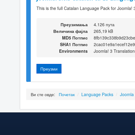
This is the full Catalan Language Pack for Joomla! 
Преузимања
4.126 пута
Величина фајла
265,19 kB
MD5 Потпис
8fb139c338b9d23cb
SHA1 Потпис
2cac01e9a1ecef12e9
Environments
Joomla! 3 Translation
Преузми
Ви сте овде:
Почетак
/
Language Packs
/
Joomla