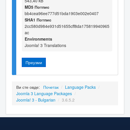
543,40 kB
MD5 Потпис
bb4cea96ee777d51bda1903e002e0407
SHA1 Потпис
2cc580d984e931d51655cff8da175819940965
ac
Environments
Joomla! 3 Translations
Преузми
Ви сте овде:
Почетак
/
Language Packs
/
Joomla 3 Language Packages
/
Joomla! 3 - Bulgarian
/
3.6.5.2