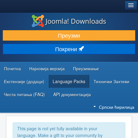
®
JOOMLA!
Joomla! Downloads
ПРЕУЗИМАЊЕ И ПРОШИРЕЊА (ЕКСТЕНЗИЈЕ)
Преузми
ОТКРИЈТЕ И НАУЧИТЕ
Покрени
ЗАЈЕДНИЦА И ПОДРШКА
РЕСУРСИ ЗА РАЗВОЈ
Почетна
Најновија верзија
Преузимање
Екстензије (додаци)
Language Packs
Технички Захтеви
Честа питања (FAQ)
API документација
Српски ћирилица
This page is not yet fully available in your
language. Make a gift to your community by