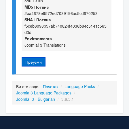
580,13 kB
MD5 Потпис
2ba4678e9572ed7039196ac5cd670253
SHA1 Потпис
f5ceb6098b57ab740824f4036b84c5141c565
d3d
Environments
Joomla! 3 Translations
Преузми
Ви сте овде:
Почетак
/
Language Packs
/
Joomla 3 Language Packages
/
Joomla! 3 - Bulgarian
/
3.6.5.1