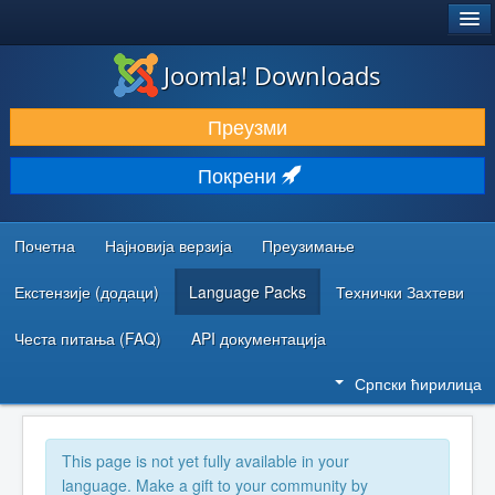
®
JOOMLA!
Joomla! Downloads
ПРЕУЗИМАЊЕ И ПРОШИРЕЊА (ЕКСТЕНЗИЈЕ)
Преузми
ОТКРИЈТЕ И НАУЧИТЕ
Покрени
ЗАЈЕДНИЦА И ПОДРШКА
РЕСУРСИ ЗА РАЗВОЈ
Почетна
Најновија верзија
Преузимање
Екстензије (додаци)
Language Packs
Технички Захтеви
Честа питања (FAQ)
API документација
Српски ћирилица
This page is not yet fully available in your
language. Make a gift to your community by