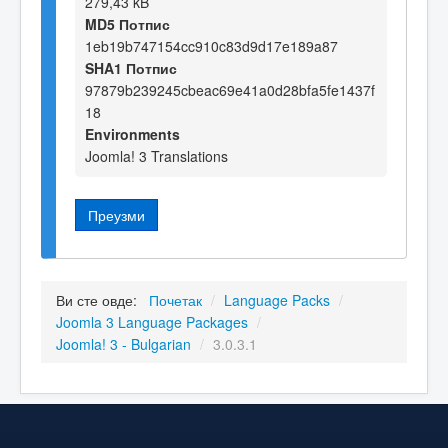
279,43 kB
MD5 Потпис
1eb19b747154cc910c83d9d17e189a87
SHA1 Потпис
97879b239245cbeac69e41a0d28bfa5fe1437f
18
Environments
Joomla! 3 Translations
Преузми
Ви сте овде:
Почетак
/
Language Packs
/
Joomla 3 Language Packages
/
Joomla! 3 - Bulgarian
/
3.0.3.1