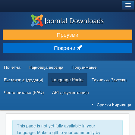
®
JOOMLA!
Joomla! Downloads
ПРЕУЗИМАЊЕ И ПРОШИРЕЊА (ЕКСТЕНЗИЈЕ)
Преузми
ОТКРИЈТЕ И НАУЧИТЕ
Покрени
ЗАЈЕДНИЦА И ПОДРШКА
РЕСУРСИ ЗА РАЗВОЈ
Почетна
Најновија верзија
Преузимање
Екстензије (додаци)
Language Packs
Технички Захтеви
Честа питања (FAQ)
API документација
Српски ћирилица
This page is not yet fully available in your
language. Make a gift to your community by