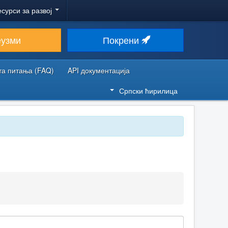
есурси за развој
еузми
Покрени
та питања (FAQ)
API документација
Српски ћирилица