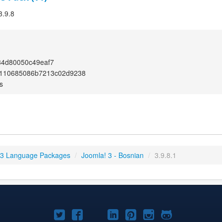
3.9.8
34d80050c49eaf7
b110685086b7213c02d9238
s
 3 Language Packages
/
Joomla! 3 - Bosnian
/
3.9.8.1
Joomla!
Joomla!
Joomla!
Joomla!
Joomla!
Joomla!
Joomla!