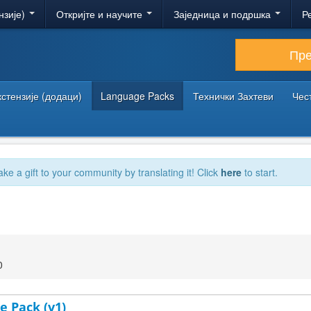
нзије)
Откријте и научите
Заједница и подршка
Р
Пр
кстензије (додаци)
Language Packs
Технички Захтеви
Чес
ake a gift to your community by translating it! Click
here
to start.
0
e Pack (v1)