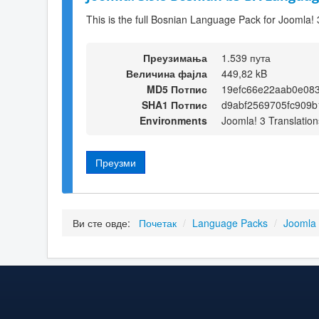
This is the full Bosnian Language Pack for Joomla! 
Преузимања
1.539 пута
Величина фајла
449,82 kB
MD5 Потпис
19efc66e22aab0e08
SHA1 Потпис
d9abf2569705fc909
Environments
Joomla! 3 Translation
Преузми
Ви сте овде:
Почетак
/
Language Packs
/
Joomla