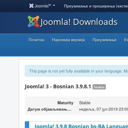
®
Joomla!
Преузимање и проширења (ексте
Joomla! Downloads
Почетна
Најновија верзија
Преузимање
Е
This page is not yet fully available in your language. M
Joomla! 3 - Bosnian 3.9.8.1
Stable
Maturity
Stable
Датум објављивања верзије
недеља, 07 јул 2019 23:0
Joomla! 3.9.8 Bosnian bs-BA Languag