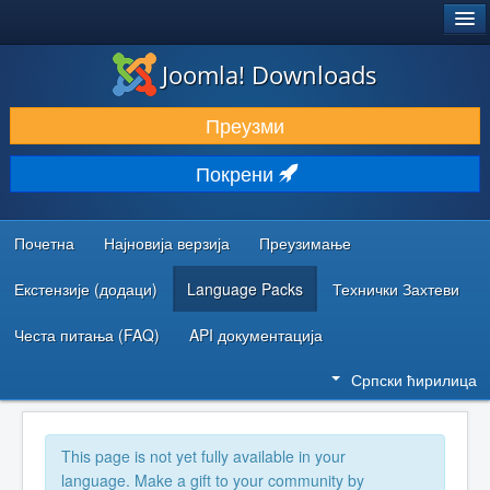
®
JOOMLA!
Joomla! Downloads
ПРЕУЗИМАЊЕ И ПРОШИРЕЊА (ЕКСТЕНЗИЈЕ)
Преузми
ОТКРИЈТЕ И НАУЧИТЕ
Покрени
ЗАЈЕДНИЦА И ПОДРШКА
РЕСУРСИ ЗА РАЗВОЈ
Почетна
Најновија верзија
Преузимање
Екстензије (додаци)
Language Packs
Технички Захтеви
Честа питања (FAQ)
API документација
Српски ћирилица
This page is not yet fully available in your
language. Make a gift to your community by