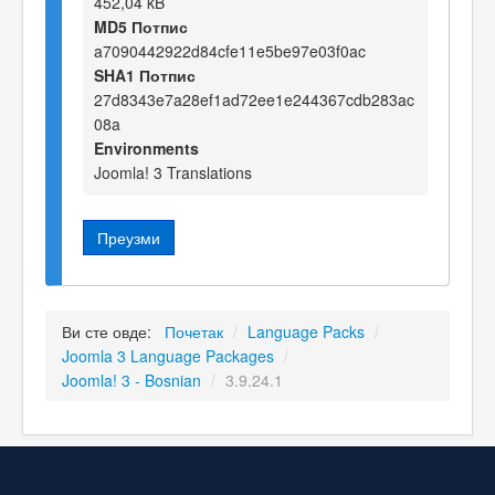
452,04 kB
MD5 Потпис
a7090442922d84cfe11e5be97e03f0ac
SHA1 Потпис
27d8343e7a28ef1ad72ee1e244367cdb283ac
08a
Environments
Joomla! 3 Translations
Преузми
Ви сте овде:
Почетак
/
Language Packs
/
Joomla 3 Language Packages
/
Joomla! 3 - Bosnian
/
3.9.24.1