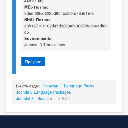
448,81 kB
MD5 Потпис
8dedf6f9cd6225d804bc5d4d78a61e1d
SHA1 Потпис
a3b1a7104162d45d02b3afb96fd7dde6a4dfd6
d5
Environments
Joomla! 3 Translations
Преузми
Ви сте овде:
Почетак
/
Language Packs
/
Joomla 3 Language Packages
/
Joomla! 3 - Bosnian
/
3.9.20.1