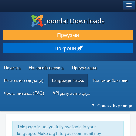
®
JOOMLA!
Joomla! Downloads
ПРЕУЗИМАЊЕ И ПРОШИРЕЊА (ЕКСТЕНЗИЈЕ)
Преузми
ОТКРИЈТЕ И НАУЧИТЕ
Покрени
ЗАЈЕДНИЦА И ПОДРШКА
РЕСУРСИ ЗА РАЗВОЈ
Почетна
Најновија верзија
Преузимање
Екстензије (додаци)
Language Packs
Технички Захтеви
Честа питања (FAQ)
API документација
Српски ћирилица
This page is not yet fully available in your
language. Make a gift to your community by