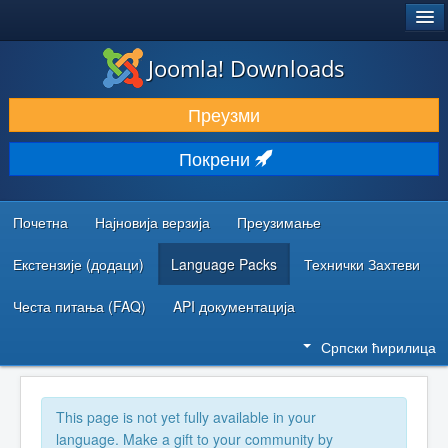
®
JOOMLA!
Joomla! Downloads
ПРЕУЗИМАЊЕ И ПРОШИРЕЊА (ЕКСТЕНЗИЈЕ)
Преузми
ОТКРИЈТЕ И НАУЧИТЕ
Покрени
ЗАЈЕДНИЦА И ПОДРШКА
РЕСУРСИ ЗА РАЗВОЈ
Почетна
Најновија верзија
Преузимање
Екстензије (додаци)
Language Packs
Технички Захтеви
Честа питања (FAQ)
API документација
Српски ћирилица
This page is not yet fully available in your
language. Make a gift to your community by