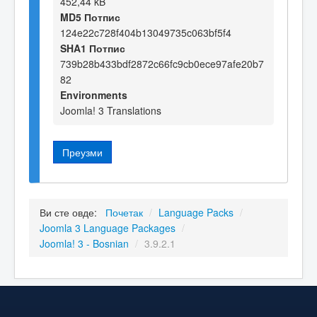
452,44 kB
MD5 Потпис
124e22c728f404b13049735c063bf5f4
SHA1 Потпис
739b28b433bdf2872c66fc9cb0ece97afe20b7
82
Environments
Joomla! 3 Translations
Преузми
Ви сте овде:
Почетак
/
Language Packs
/
Joomla 3 Language Packages
/
Joomla! 3 - Bosnian
/
3.9.2.1