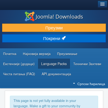
®
JOOMLA!
Joomla! Downloads
ПРЕУЗИМАЊЕ И ПРОШИРЕЊА (ЕКСТЕНЗИЈЕ)
Преузми
ОТКРИЈТЕ И НАУЧИТЕ
Покрени
ЗАЈЕДНИЦА И ПОДРШКА
РЕСУРСИ ЗА РАЗВОЈ
Почетна
Најновија верзија
Преузимање
Екстензије (додаци)
Language Packs
Технички Захтеви
Честа питања (FAQ)
API документација
Српски ћирилица
This page is not yet fully available in your
language. Make a gift to your community by