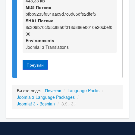
448,33 kB
MD5 Потпис
bfbb9233f031aac9d7c6d65dfe2dfef5
SHA1 Потпис
8c309b70cf55c88a0f018d866e0010e20cbef0
90
Environments
Joomla! 3 Translations
Преузми
Ви сте овде:
Почетак
/
Language Packs
/
Joomla 3 Language Packages
/
Joomla! 3 - Bosnian
/
3.9.13.1