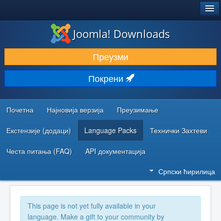
®
JOOMLA!
Joomla! Downloads
ПРЕУЗИМАЊЕ И ПРОШИРЕЊА (ЕКСТЕНЗИЈЕ)
Преузми
ОТКРИЈТЕ И НАУЧИТЕ
Покрени
ЗАЈЕДНИЦА И ПОДРШКА
РЕСУРСИ ЗА РАЗВОЈ
Почетна
Најновија верзија
Преузимање
Екстензије (додаци)
Language Packs
Технички Захтеви
Честа питања (FAQ)
API документација
Српски ћирилица
This page is not yet fully available in your
language. Make a gift to your community by