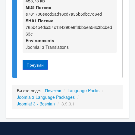
453,73 kB
MD5 Потпис
e781700eecd5ad16cd7a35b5dbc7d64d
SHA1 Потпис
765b4b4dcc54c134290e6f3bb5ea56c3bcbed
63e
Environments
Joomla! 3 Translations
Преузми
Ви сте овде:
Почетак
/
Language Packs
/
Joomla 3 Language Packages
/
Joomla! 3 - Bosnian
/
3.9.0.1