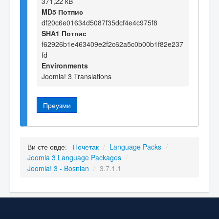
371,22 kB
MD5 Потпис
df20c6e01634d5087f35dcf4e4c975f8
SHA1 Потпис
f62926b1e463409e2f2c62a5c0b00b1f82e237
fd
Environments
Joomla! 3 Translations
Преузми
Ви сте овде:
Почетак
/
Language Packs
/
Joomla 3 Language Packages
/
Joomla! 3 - Bosnian
/
3.7.1.1