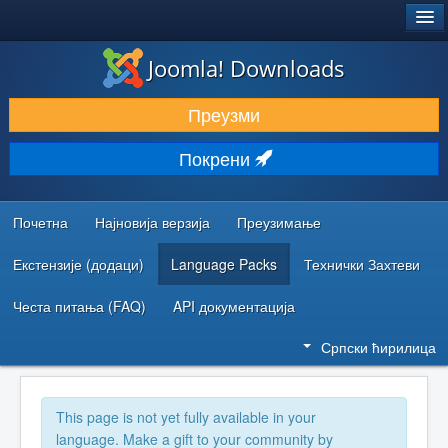
®
JOOMLA!
Joomla! Downloads
ПРЕУЗИМАЊЕ И ПРОШИРЕЊА (ЕКСТЕНЗИЈЕ)
Преузми
ОТКРИЈТЕ И НАУЧИТЕ
Покрени
ЗАЈЕДНИЦА И ПОДРШКА
РЕСУРСИ ЗА РАЗВОЈ
Почетна
Најновија верзија
Преузимање
Екстензије (додаци)
Language Packs
Технички Захтеви
Честа питања (FAQ)
API документација
Српски ћирилица
This page is not yet fully available in your
language. Make a gift to your community by