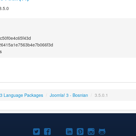
3.5.0
c50f0e4c65f43d
26415a1e7563b4e7b066f3d
s
 3 Language Packages
/
Joomla! 3 - Bosnian
/
3.5.0.1
Joomla!
Joomla!
Joomla!
Joomla!
Joomla!
Joomla!
Joomla!