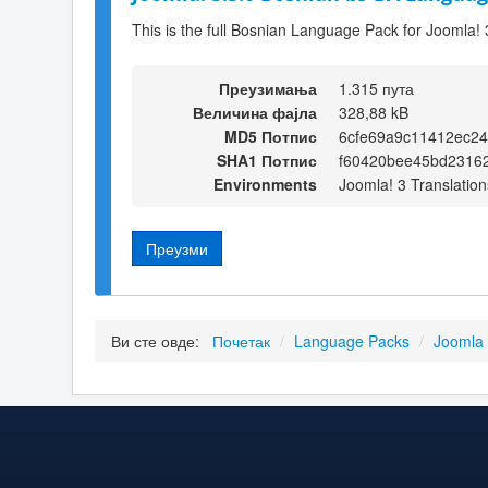
This is the full Bosnian Language Pack for Joomla! 
Преузимања
1.315 пута
Величина фајла
328,88 kB
MD5 Потпис
6cfe69a9c11412ec24
SHA1 Потпис
f60420bee45bd2316
Environments
Joomla! 3 Translation
Преузми
Ви сте овде:
Почетак
/
Language Packs
/
Joomla