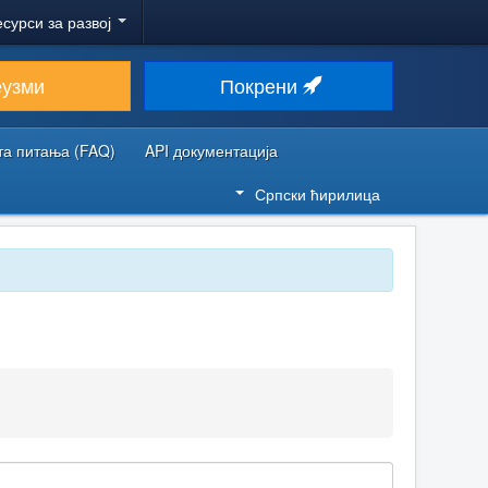
есурси за развој
еузми
Покрени
та питања (FAQ)
API документација
Српски ћирилица