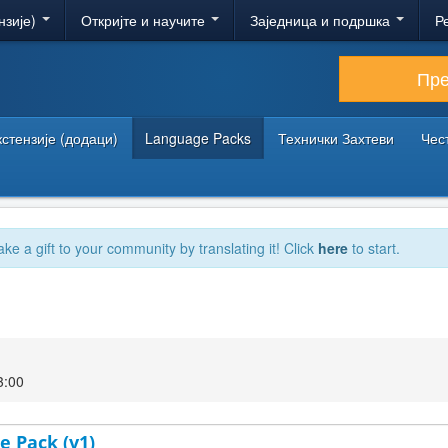
нзије)
Откријте и научите
Заједница и подршка
Р
Пр
кстензије (додаци)
Language Packs
Технички Захтеви
Чес
ake a gift to your community by translating it! Click
here
to start.
3:00
e Pack (v1)