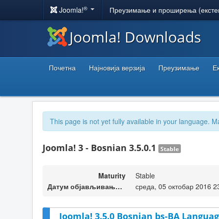
®
Joomla!
Преузимање и проширења (ексте
Joomla! Downloads
Почетна
Најновија верзија
Преузимање
Е
This page is not yet fully available in your language. M
Joomla! 3 - Bosnian 3.5.0.1
Stable
Maturity
Stable
Датум објављивања верзије
среда, 05 октобар 2016 2
Joomla! 3.5.0 Bosnian bs-BA Languag