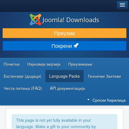
®
JOOMLA!
Joomla! Downloads
ПРЕУЗИМАЊЕ И ПРОШИРЕЊА (ЕКСТЕНЗИЈЕ)
Преузми
ОТКРИЈТЕ И НАУЧИТЕ
Покрени
ЗАЈЕДНИЦА И ПОДРШКА
РЕСУРСИ ЗА РАЗВОЈ
Почетна
Најновија верзија
Преузимање
Екстензије (додаци)
Language Packs
Технички Захтеви
Честа питања (FAQ)
API документација
Српски ћирилица
This page is not yet fully available in your
language. Make a gift to your community by