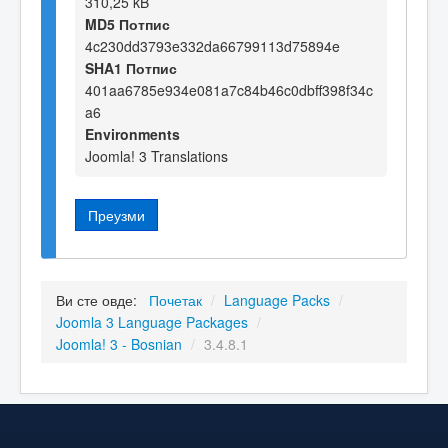
310,25 kB
MD5 Потпис
4c230dd3793e332da66799113d75894e
SHA1 Потпис
401aa6785e934e081a7c84b46c0dbff398f34c
a6
Environments
Joomla! 3 Translations
Преузми
Ви сте овде:
Почетак
/
Language Packs
/
Joomla 3 Language Packages
/
Joomla! 3 - Bosnian
/
3.4.8.1