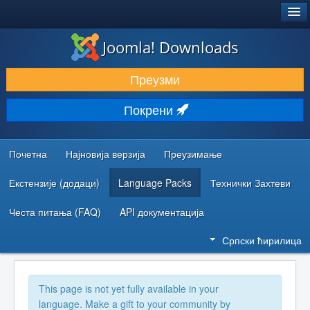
®
JOOMLA!
Joomla! Downloads
ПРЕУЗИМАЊЕ И ПРОШИРЕЊА (ЕКСТЕНЗИЈЕ)
Преузми
ОТКРИЈТЕ И НАУЧИТЕ
Покрени
ЗАЈЕДНИЦА И ПОДРШКА
РЕСУРСИ ЗА РАЗВОЈ
Почетна
Најновија верзија
Преузимање
Екстензије (додаци)
Language Packs
Технички Захтеви
Честа питања (FAQ)
API документација
Српски ћирилица
This page is not yet fully available in your
language. Make a gift to your community by