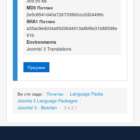
309,55 kB
MD5 Потпис
2e5c8541d40a7267339bfccc2d24499c
SHA1 Потпис
a35ac9edc04a95d36d4913a6bf6e31b86598e
91b
Environments
Joomla! 3 Translations
Преузми
Ви сте овде:
Почетак
/
Language Packs
/
Joomla 3 Language Packages
/
Joomla! 3 - Bosnian
/
3.4.2.1