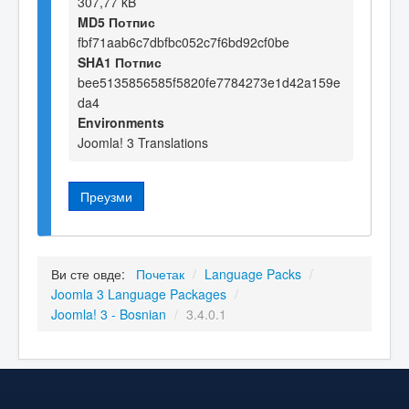
307,77 kB
MD5 Потпис
fbf71aab6c7dbfbc052c7f6bd92cf0be
SHA1 Потпис
bee5135856585f5820fe7784273e1d42a159e
da4
Environments
Joomla! 3 Translations
Преузми
Ви сте овде:
Почетак
/
Language Packs
/
Joomla 3 Language Packages
/
Joomla! 3 - Bosnian
/
3.4.0.1