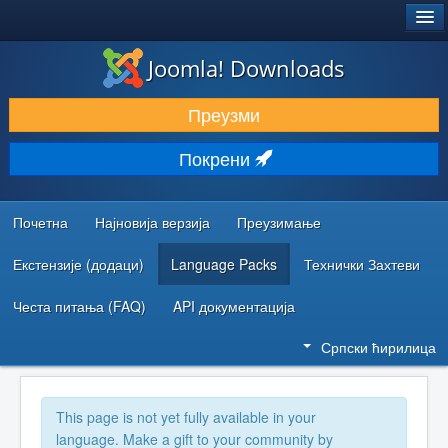
®
JOOMLA!
Joomla! Downloads
ПРЕУЗИМАЊЕ И ПРОШИРЕЊА (ЕКСТЕНЗИЈЕ)
Преузми
ОТКРИЈТЕ И НАУЧИТЕ
Покрени
ЗАЈЕДНИЦА И ПОДРШКА
РЕСУРСИ ЗА РАЗВОЈ
Почетна
Најновија верзија
Преузимање
Екстензије (додаци)
Language Packs
Технички Захтеви
Честа питања (FAQ)
API документација
Српски ћирилица
This page is not yet fully available in your
language. Make a gift to your community by