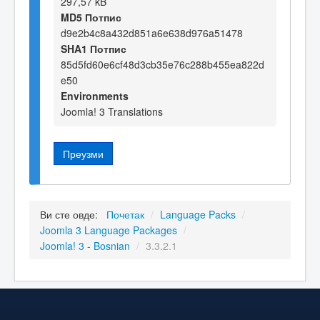
297,57 kB
MD5 Потпис
d9e2b4c8a432d851a6e638d976a51478
SHA1 Потпис
85d5fd60e6cf48d3cb35e76c288b455ea822d
e50
Environments
Joomla! 3 Translations
Преузми
Ви сте овде:
Почетак
/
Language Packs
/
Joomla 3 Language Packages
/
Joomla! 3 - Bosnian
/
3.3.2.1