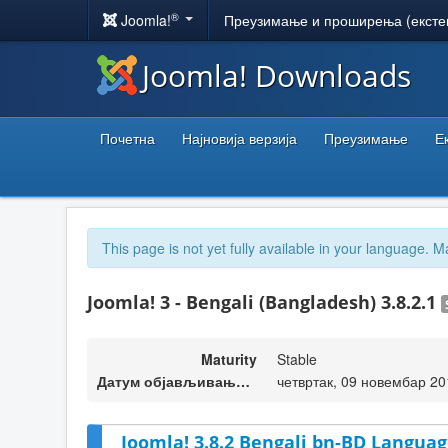
®
Joomla!
Преузимање и проширења (ексте
Joomla! Downloads
Почетна
Најновија верзија
Преузимање
Е
This page is not yet fully available in your language. M
Joomla! 3 - Bengali (Bangladesh) 3.8.2.1
Maturity
Stable
Датум објављивања верзије
четвртак, 09 новембар 20
Joomla! 3.8.2 Bengali bn-BD Languag