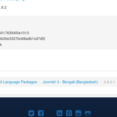
.8.2
60176354f0a1013
4b30e3327bc68adb1cd7df2
s
 3 Language Packages
/
Joomla! 3 - Bengali (Bangladesh)
/
3.8.2.1
Joomla!
Joomla!
Joomla!
Joomla!
Joomla!
Joomla!
Joomla!