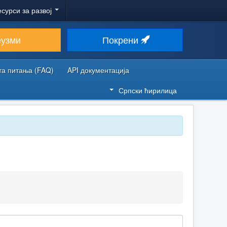
есурси за развој
еузми
Покрени
та питања (FAQ)
API документација
Српски ћирилица