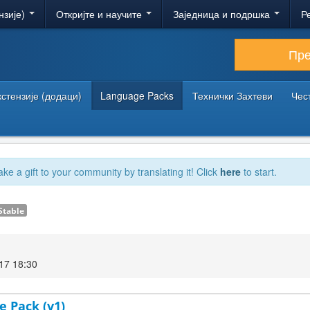
нзије)
Откријте и научите
Заједница и подршка
Р
Пр
кстензије (додаци)
Language Packs
Технички Захтеви
Чес
ake a gift to your community by translating it! Click
here
to start.
Stable
17 18:30
e Pack (v1)