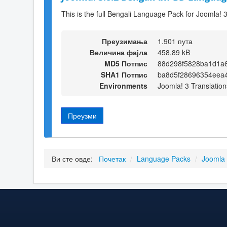
This is the full Bengali Language Pack for Joomla! 3
Преузимања
1.901 пута
Величина фајла
458,89 kB
MD5 Потпис
88d298f5828ba1d1a
SHA1 Потпис
ba8d5f28696354eea
Environments
Joomla! 3 Translation
Преузми
Ви сте овде:
Почетак
/
Language Packs
/
Joomla