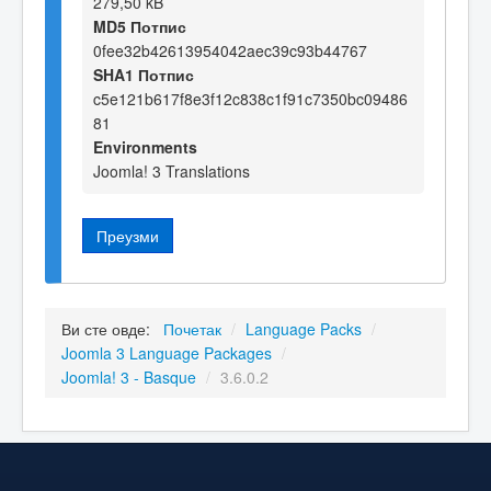
279,50 kB
MD5 Потпис
0fee32b42613954042aec39c93b44767
SHA1 Потпис
c5e121b617f8e3f12c838c1f91c7350bc09486
81
Environments
Joomla! 3 Translations
Преузми
Ви сте овде:
Почетак
/
Language Packs
/
Joomla 3 Language Packages
/
Joomla! 3 - Basque
/
3.6.0.2