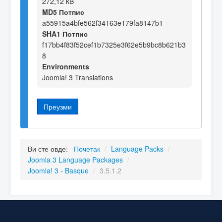
272,12 kB
MD5 Потпис
a55915a4bfe562f34163e179fa8147b1
SHA1 Потпис
f17bb4f83f52cef1b7325e3f62e5b9bc8b621b3
8
Environments
Joomla! 3 Translations
Преузми
Ви сте овде:
Почетак
/
Language Packs
/
Joomla 3 Language Packages
/
Joomla! 3 - Basque
/
3.5.1.2