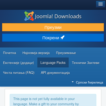
®
JOOMLA!
Joomla! Downloads
ПРЕУЗИМАЊЕ И ПРОШИРЕЊА (ЕКСТЕНЗИЈЕ)
Преузми
ОТКРИЈТЕ И НАУЧИТЕ
Покрени
ЗАЈЕДНИЦА И ПОДРШКА
РЕСУРСИ ЗА РАЗВОЈ
Почетна
Најновија верзија
Преузимање
Екстензије (додаци)
Language Packs
Технички Захтеви
Честа питања (FAQ)
API документација
Српски ћирилица
This page is not yet fully available in your
language. Make a gift to your community by