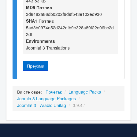
443,53 kB
MD5 Потпис
3d6482a86db0202f9d9f543e102ed930
SHA1 Потпис
5ad3b0974e52d242dfb9e328a89f22e06bc2d
2df
Environments
Joomla! 3 Translations
Преузми
Ви сте овде:
Почетак
/
Language Packs
/
Joomla 3 Language Packages
/
Joomla! 3 - Arabic Unitag
/
3.9.4.1