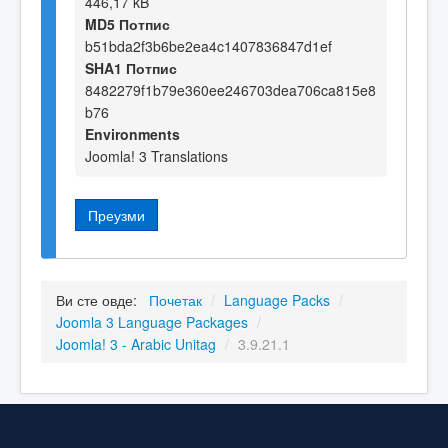
446,17 kB
MD5 Потпис
b51bda2f3b6be2ea4c1407836847d1ef
SHA1 Потпис
8482279f1b79e360ee246703dea706ca815e8
b76
Environments
Joomla! 3 Translations
Преузми
Ви сте овде:
Почетак
/
Language Packs
/
Joomla 3 Language Packages
/
Joomla! 3 - Arabic Unitag
/
3.9.21.1