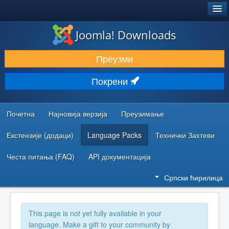
®
JOOMLA!
Joomla! Downloads
ПРЕУЗИМАЊЕ И ПРОШИРЕЊА (ЕКСТЕНЗИЈЕ)
Преузми
ОТКРИЈТЕ И НАУЧИТЕ
Покрени
ЗАЈЕДНИЦА И ПОДРШКА
РЕСУРСИ ЗА РАЗВОЈ
Почетна
Најновија верзија
Преузимање
Екстензије (додаци)
Language Packs
Технички Захтеви
Честа питања (FAQ)
API документација
Српски ћирилица
This page is not yet fully available in your
language. Make a gift to your community by