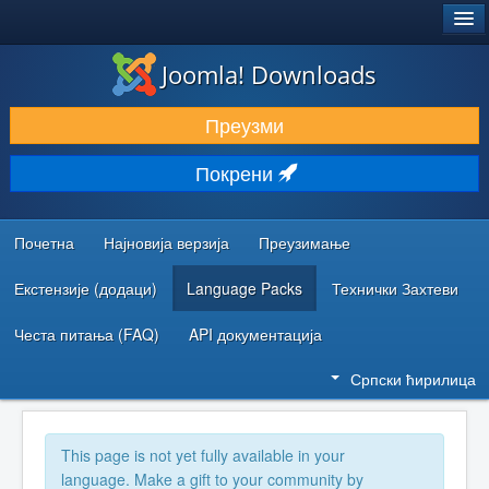
®
JOOMLA!
Joomla! Downloads
ПРЕУЗИМАЊЕ И ПРОШИРЕЊА (ЕКСТЕНЗИЈЕ)
Преузми
ОТКРИЈТЕ И НАУЧИТЕ
Покрени
ЗАЈЕДНИЦА И ПОДРШКА
РЕСУРСИ ЗА РАЗВОЈ
Почетна
Најновија верзија
Преузимање
Екстензије (додаци)
Language Packs
Технички Захтеви
Честа питања (FAQ)
API документација
Српски ћирилица
This page is not yet fully available in your
language. Make a gift to your community by