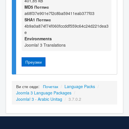
401,85 kB
MD5 Потпис
a68f37e901e7f2c8ba59411eab377f03
SHA1 Потпис
4b9a0a874f74f060fccddf559c64c24d221dea3
e
Environments
Joomla! 3 Translations
Преузми
Ви сте овде:
Почетак
/
Language Packs
/
Joomla 3 Language Packages
/
Joomla! 3 - Arabic Unitag
/
3.7.0.2