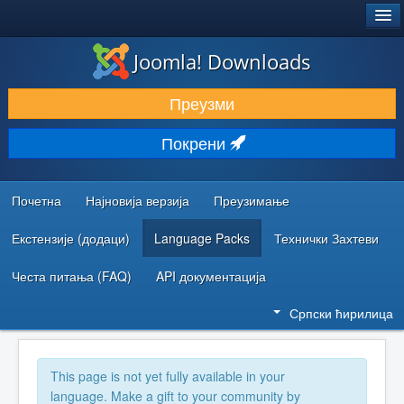
®
JOOMLA!
Joomla! Downloads
ПРЕУЗИМАЊЕ И ПРОШИРЕЊА (ЕКСТЕНЗИЈЕ)
Преузми
ОТКРИЈТЕ И НАУЧИТЕ
Покрени
ЗАЈЕДНИЦА И ПОДРШКА
РЕСУРСИ ЗА РАЗВОЈ
Почетна
Најновија верзија
Преузимање
Екстензије (додаци)
Language Packs
Технички Захтеви
Честа питања (FAQ)
API документација
Српски ћирилица
This page is not yet fully available in your
language. Make a gift to your community by