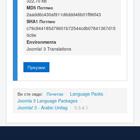
322,70 kB
MD5 Потпис
2aadd6c430af911d6ddd46b01ff96f43
SHA1 Потпис
c79c944185d79601b72544cdb07841367d15
0c9e
Environments
Joomla! 3 Translations
Преузми
Ви сте овде:
Почетак
/
Language Packs
/
Joomla 3 Language Packages
/
Joomla! 3 - Arabic Unitag
/
3.3.4.1