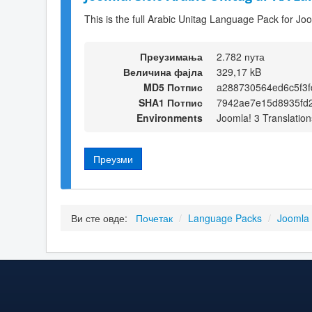
This is the full Arabic Unitag Language Pack for Jo
Преузимања
2.782 пута
Величина фајла
329,17 kB
MD5 Потпис
a288730564ed6c5f3f
SHA1 Потпис
7942ae7e15d8935fd
Environments
Joomla! 3 Translation
Преузми
Ви сте овде:
Почетак
/
Language Packs
/
Joomla