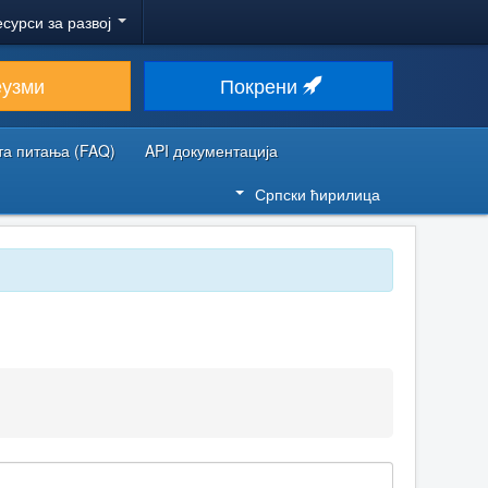
есурси за развој
еузми
Покрени
та питања (FAQ)
API документација
Српски ћирилица