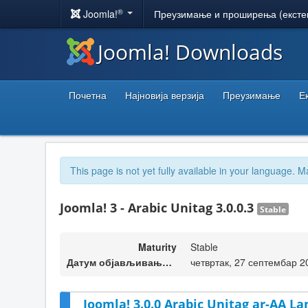
®
Joomla!
Преузимање и проширења (ексте
Joomla! Downloads
Почетна
Најновија верзија
Преузимање
Е
This page is not yet fully available in your language. M
Joomla! 3 - Arabic Unitag 3.0.0.3
Stable
Maturity
Stable
Датум објављивања верзије
четвртак, 27 септембар 2
Joomla! 3.0.0 Arabic Unitag ar-AA La