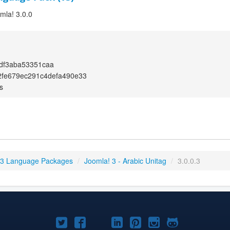
omla! 3.0.0
df3aba53351caa
2fe679ec291c4defa490e33
s
 3 Language Packages
/
Joomla! 3 - Arabic Unitag
/
3.0.0.3
Joomla!
Joomla!
Joomla!
Joomla!
Joomla!
Joomla!
Joomla!