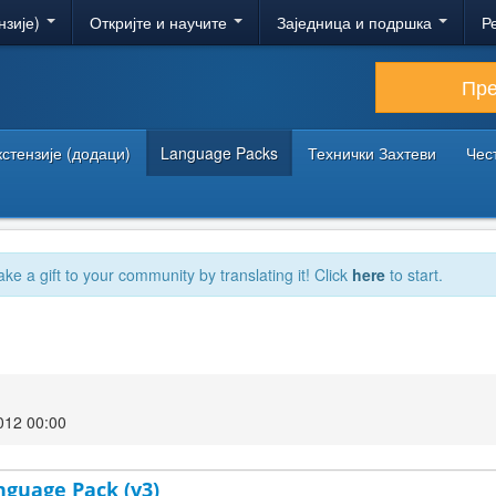
нзије)
Откријте и научите
Заједница и подршка
Р
Пр
кстензије (додаци)
Language Packs
Технички Захтеви
Чес
ake a gift to your community by translating it! Click
here
to start.
012 00:00
nguage Pack (v3)