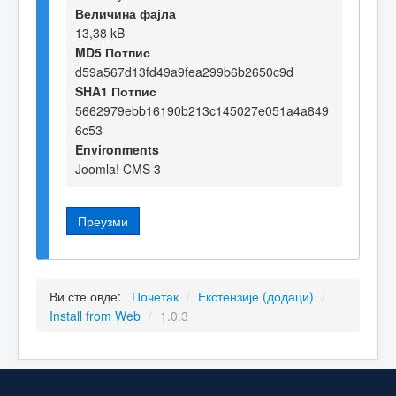
Величина фајла
13,38 kB
MD5 Потпис
d59a567d13fd49a9fea299b6b2650c9d
SHA1 Потпис
5662979ebb16190b213c145027e051a4a849
6c53
Environments
Joomla! CMS 3
Преузми
Ви сте овде:
Почетак
/
Екстензије (додаци)
/
Install from Web
/
1.0.3