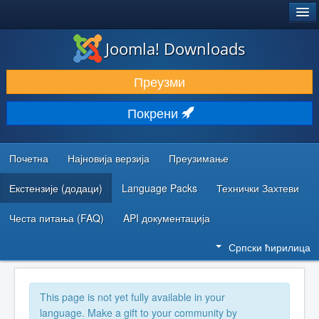
®
JOOMLA!
Joomla! Downloads
ПРЕУЗИМАЊЕ И ПРОШИРЕЊА (ЕКСТЕНЗИЈЕ)
Преузми
ОТКРИЈТЕ И НАУЧИТЕ
Покрени
ЗАЈЕДНИЦА И ПОДРШКА
РЕСУРСИ ЗА РАЗВОЈ
Почетна
Најновија верзија
Преузимање
Екстензије (додаци)
Language Packs
Технички Захтеви
Честа питања (FAQ)
API документација
Српски ћирилица
This page is not yet fully available in your
language. Make a gift to your community by