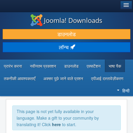
®
जूमला!
Joomla! Downloads
डाउनलोड करें और बढ़ाएं
डाउनलोड
खोजें और जानें
लॉन्च
सामुदायिक समर्थन
डेवलपर संसाधन
प्रारंभ करना
नवीनतम प्रकाशन
डाउनलोड
एक्सटेंशन
भाषा पैक
तकनीकी आवश्यकताएँ
अक्सर पूछे जाने वाले प्रशन
एपीआई दस्तावेज़ीकरण
हिन्दी
This page is not yet fully available in your
language. Make a gift to your community by
translating it! Click
here
to start.