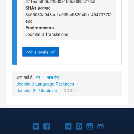
271eafa8f0b225d0e1b0be6ff5c773df
SHA1 हस्ताक्षर
8b55030a948ed1e9f8bb982040e14547377f2
e9c
Environments
Joomla! 3 Translations
अभी डाउनलोड करो
आप यहाँ हैं:
घर
/
भाषा पैक
/
Joomla 3 Language Packages
/
Joomla! 3 - Ukrainian
/
3.10.2.1
Joomla!
Joomla!
Joomla!
Joomla!
Joomla!
Joomla!
Joomla!