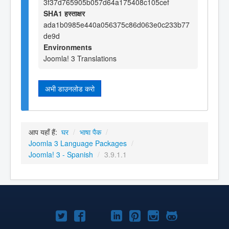
3f37d765905b057d64a175408c105cef
SHA1 हस्ताक्षर
ada1b0985e440a056375c86d063e0c233b77
de9d
Environments
Joomla! 3 Translations
अभी डाउनलोड करो
आप यहाँ हैं:
घर
/
भाषा पैक
/
Joomla 3 Language Packages
/
Joomla! 3 - Spanish
/
3.9.1.1
Joomla!
Joomla!
Joomla!
Joomla!
Joomla!
Joomla!
Joomla!