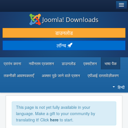
®
जूमला!
Joomla! Downloads
डाउनलोड करें और बढ़ाएं
डाउनलोड
खोजें और जानें
लॉन्च
सामुदायिक समर्थन
डेवलपर संसाधन
प्रारंभ करना
नवीनतम प्रकाशन
डाउनलोड
एक्सटेंशन
भाषा पैक
तकनीकी आवश्यकताएँ
अक्सर पूछे जाने वाले प्रशन
एपीआई दस्तावेज़ीकरण
हिन्दी
This page is not yet fully available in your
language. Make a gift to your community by
translating it! Click
here
to start.