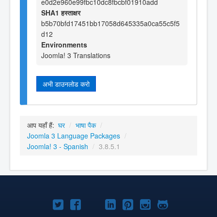
e0d2e960e99fbc10dc8fbcbf01910add
SHA1 हस्ताक्षर
b5b70bfd17451bb17058d645335a0ca55c5f5
d12
Environments
Joomla! 3 Translations
अभी डाउनलोड करो
आप यहाँ हैं:
घर
/
भाषा पैक
/
Joomla 3 Language Packages
/
Joomla! 3 - Spanish
/
3.8.5.1
Joomla!
Joomla!
Joomla!
Joomla!
Joomla!
Joomla!
Joomla!