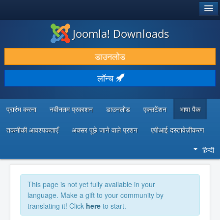
®
जूमला!
Joomla! Downloads
डाउनलोड करें और बढ़ाएं
डाउनलोड
खोजें और जानें
लॉन्च
सामुदायिक समर्थन
डेवलपर संसाधन
प्रारंभ करना
नवीनतम प्रकाशन
डाउनलोड
एक्सटेंशन
भाषा पैक
तकनीकी आवश्यकताएँ
अक्सर पूछे जाने वाले प्रशन
एपीआई दस्तावेज़ीकरण
हिन्दी
This page is not yet fully available in your
language. Make a gift to your community by
translating it! Click
here
to start.