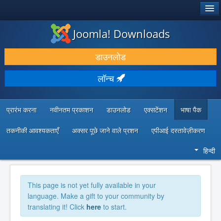
®
जूमला!
Joomla! Downloads
डाउनलोड करें और बढ़ाएं
डाउनलोड
खोजें और जानें
लॉन्च
सामुदायिक समर्थन
डेवलपर संसाधन
प्रारंभ करना
नवीनतम प्रकाशन
डाउनलोड
एक्सटेंशन
भाषा पैक
तकनीकी आवश्यकताएँ
अक्सर पूछे जाने वाले प्रशन
एपीआई दस्तावेज़ीकरण
हिन्दी
This page is not yet fully available in your
language. Make a gift to your community by
translating it! Click
here
to start.