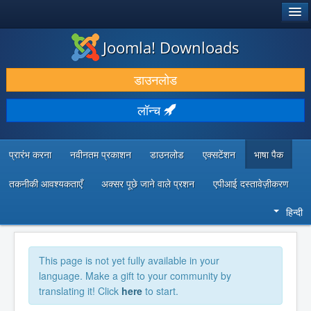
®
जूमला!
Joomla! Downloads
डाउनलोड करें और बढ़ाएं
डाउनलोड
खोजें और जानें
लॉन्च
सामुदायिक समर्थन
डेवलपर संसाधन
प्रारंभ करना
नवीनतम प्रकाशन
डाउनलोड
एक्सटेंशन
भाषा पैक
तकनीकी आवश्यकताएँ
अक्सर पूछे जाने वाले प्रशन
एपीआई दस्तावेज़ीकरण
हिन्दी
This page is not yet fully available in your
language. Make a gift to your community by
translating it! Click
here
to start.