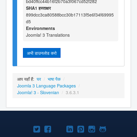
bd40ffcc44b16f2b70a3f067cd52f282
SHA1 हस्ताक्षर
899dcc3ca80588bcc30b17113f5e6f34f69995
d5
Environments
Joomla! 3 Translations
अभी डाउनलोड करो
आप यहाँ हैं:
घर
/
भाषा पैक
/
Joomla 3 Language Packages
/
Joomla! 3 - Slovenian
/
3.6.3.1
Joomla!
Joomla!
Joomla!
Joomla!
Joomla!
Joomla!
Joomla!