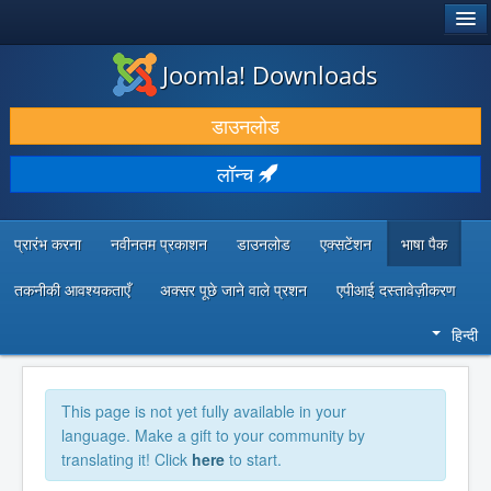
®
जूमला!
Joomla! Downloads
डाउनलोड करें और बढ़ाएं
डाउनलोड
खोजें और जानें
लॉन्च
सामुदायिक समर्थन
डेवलपर संसाधन
प्रारंभ करना
नवीनतम प्रकाशन
डाउनलोड
एक्सटेंशन
भाषा पैक
तकनीकी आवश्यकताएँ
अक्सर पूछे जाने वाले प्रशन
एपीआई दस्तावेज़ीकरण
हिन्दी
This page is not yet fully available in your
language. Make a gift to your community by
translating it! Click
here
to start.