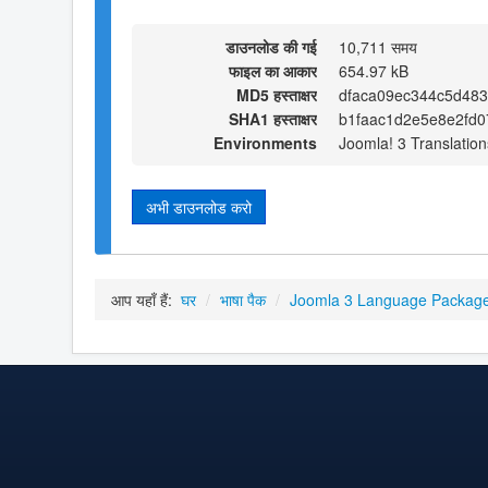
डाउनलोड की गई
10,711 समय
फाइल का आकार
654.97 kB
MD5 हस्ताक्षर
dfaca09ec344c5d48
SHA1 हस्ताक्षर
b1faac1d2e5e8e2fd
Environments
Joomla! 3 Translation
अभी डाउनलोड करो
आप यहाँ हैं:
घर
/
भाषा पैक
/
Joomla 3 Language Packag