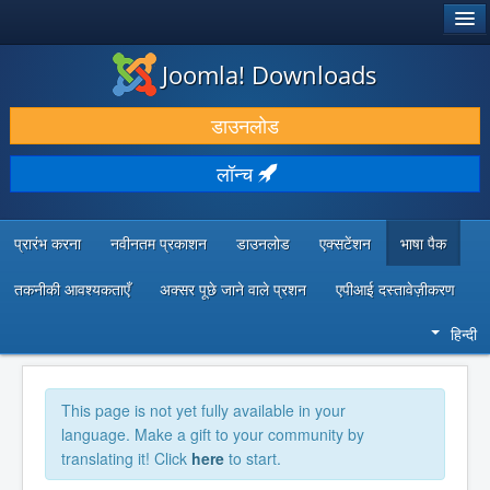
®
जूमला!
Joomla! Downloads
डाउनलोड करें और बढ़ाएं
डाउनलोड
खोजें और जानें
लॉन्च
सामुदायिक समर्थन
डेवलपर संसाधन
प्रारंभ करना
नवीनतम प्रकाशन
डाउनलोड
एक्सटेंशन
भाषा पैक
तकनीकी आवश्यकताएँ
अक्सर पूछे जाने वाले प्रशन
एपीआई दस्तावेज़ीकरण
हिन्दी
This page is not yet fully available in your
language. Make a gift to your community by
translating it! Click
here
to start.