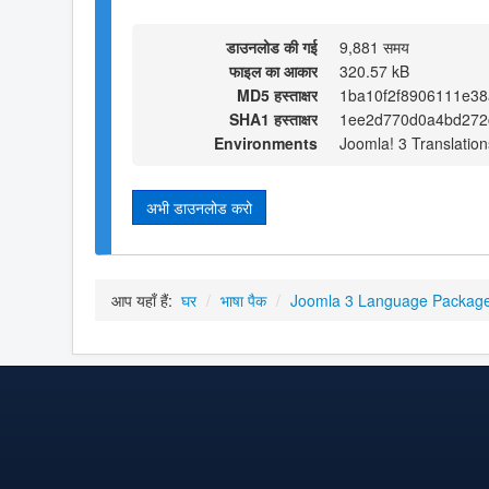
डाउनलोड की गई
9,881 समय
फाइल का आकार
320.57 kB
MD5 हस्ताक्षर
1ba10f2f8906111e38
SHA1 हस्ताक्षर
1ee2d770d0a4bd272
Environments
Joomla! 3 Translation
अभी डाउनलोड करो
आप यहाँ हैं:
घर
/
भाषा पैक
/
Joomla 3 Language Packag