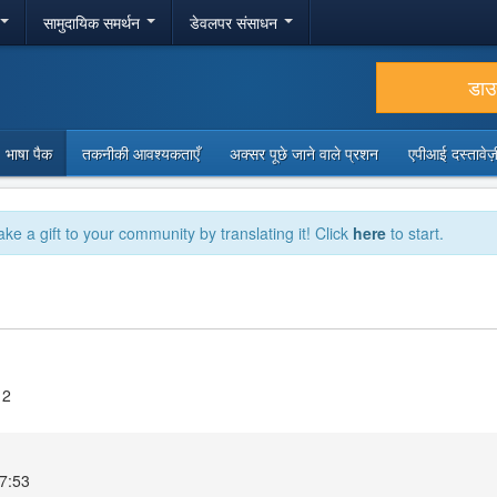
सामुदायिक समर्थन
डेवलपर संसाधन
डा
भाषा पैक
तकनीकी आवश्यकताएँ
अक्सर पूछे जाने वाले प्रशन
एपीआई दस्तावे
ake a gift to your community by translating it! Click
here
to start.
12
07:53