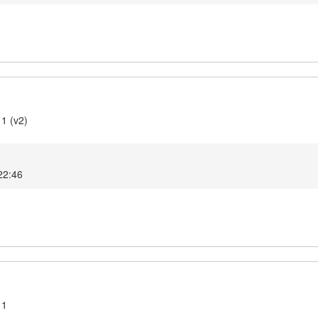
11 (v2)
 22:46
11