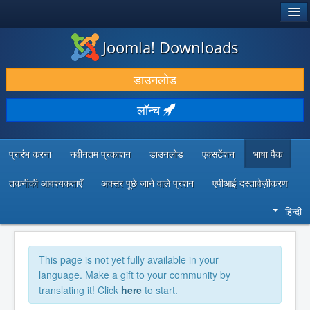
®
जूमला!
Joomla! Downloads
डाउनलोड करें और बढ़ाएं
डाउनलोड
खोजें और जानें
लॉन्च
सामुदायिक समर्थन
डेवलपर संसाधन
प्रारंभ करना
नवीनतम प्रकाशन
डाउनलोड
एक्सटेंशन
भाषा पैक
तकनीकी आवश्यकताएँ
अक्सर पूछे जाने वाले प्रशन
एपीआई दस्तावेज़ीकरण
हिन्दी
This page is not yet fully available in your
language. Make a gift to your community by
translating it! Click
here
to start.