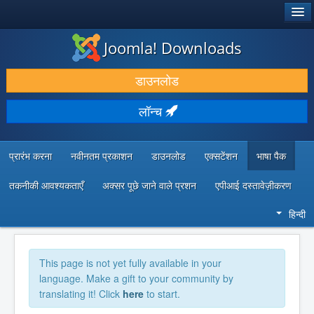
®
जूमला!
Joomla! Downloads
डाउनलोड करें और बढ़ाएं
डाउनलोड
खोजें और जानें
लॉन्च
सामुदायिक समर्थन
डेवलपर संसाधन
प्रारंभ करना
नवीनतम प्रकाशन
डाउनलोड
एक्सटेंशन
भाषा पैक
तकनीकी आवश्यकताएँ
अक्सर पूछे जाने वाले प्रशन
एपीआई दस्तावेज़ीकरण
हिन्दी
This page is not yet fully available in your
language. Make a gift to your community by
translating it! Click
here
to start.