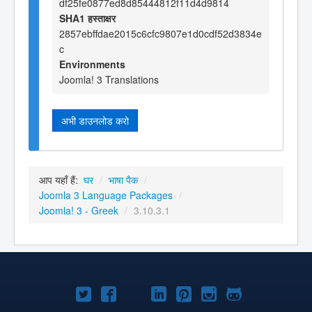
df25fe0877ed8d85444812f11d4d9814
SHA1 हस्ताक्षर
2857ebffdae2015c6cfc9807e1d0cdf52d3834e
c
Environments
Joomla! 3 Translations
अभी डाउनलोड करो
आप यहाँ हैं:
घर
/
भाषा पैक
/
Joomla 3 Language Packages
/
Joomla! 3 - Greek
/
3.10.3.1
Joomla!
Joomla!
Joomla!
Joomla!
Joomla!
Joomla!
Joomla!