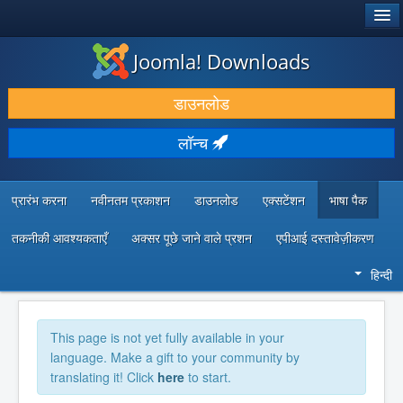
®
जूमला!
Joomla! Downloads
डाउनलोड करें और बढ़ाएं
डाउनलोड
खोजें और जानें
लॉन्च
सामुदायिक समर्थन
डेवलपर संसाधन
प्रारंभ करना
नवीनतम प्रकाशन
डाउनलोड
एक्सटेंशन
भाषा पैक
तकनीकी आवश्यकताएँ
अक्सर पूछे जाने वाले प्रशन
एपीआई दस्तावेज़ीकरण
हिन्दी
This page is not yet fully available in your
language. Make a gift to your community by
translating it! Click
here
to start.