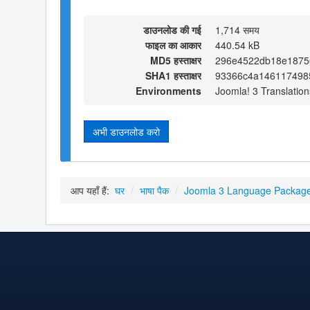
डाउनलोड की गई
1,714 समय
फाइल का आकार
440.54 kB
MD5 हस्ताक्षर
296e4522db18e1875
SHA1 हस्ताक्षर
93366c4a146117498
Environments
Joomla! 3 Translation
अभी डाउनलोड करो
आप यहाँ हैं:
घर
/
भाषा पैक
/
Joomla 3 Language Packag