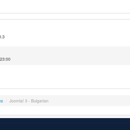
0.3
2 23:00
es
/
Joomla! 3 - Bulgarian