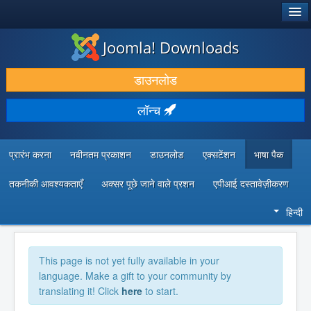
®
जूमला!
Joomla! Downloads
डाउनलोड करें और बढ़ाएं
डाउनलोड
खोजें और जानें
लॉन्च
सामुदायिक समर्थन
डेवलपर संसाधन
प्रारंभ करना
नवीनतम प्रकाशन
डाउनलोड
एक्सटेंशन
भाषा पैक
तकनीकी आवश्यकताएँ
अक्सर पूछे जाने वाले प्रशन
एपीआई दस्तावेज़ीकरण
हिन्दी
This page is not yet fully available in your
language. Make a gift to your community by
translating it! Click
here
to start.